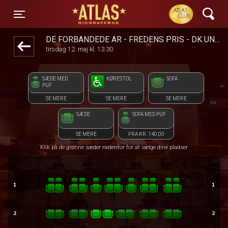
ATLAS Biograferne
front03-cc 013357
Toggle navigation
DE FORBANDEDE ÅR - FREDENS PRIS - DK UNDERTEKSTER
tirsdag 12. maj kl. 13:30
SÆDE MED
KØRESTOL
SOFA
PUF
SE MERE
SE MERE
SE MERE
SÆDE
SOFA MED PUF
SE MERE
FRA KR. 140,00
Klik på de grønne sæder nedenfor for at vælge dine pladser