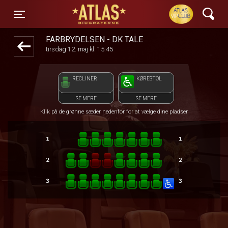
ATLAS Biograferne
front05-temp 084153
Toggle navigation
FÅRBRYDELSEN - DK TALE
tirsdag 12. maj kl. 15:45
RECLINER
KØRESTOL
SE MERE
SE MERE
Klik på de grønne sæder nedenfor for at vælge dine pladser