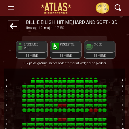
ATLAS Biograferne
1step-front02 101647
Toggle navigation
BILLIE EILISH: HIT ME HARD AND SOFT - 3D
tirsdag 12. maj kl. 17:50
SÆDE MED
KØRESTOL
SÆDE
PUF
SE MERE
SE MERE
SE MERE
Klik på de grønne sæder nedenfor for at vælge dine pladser