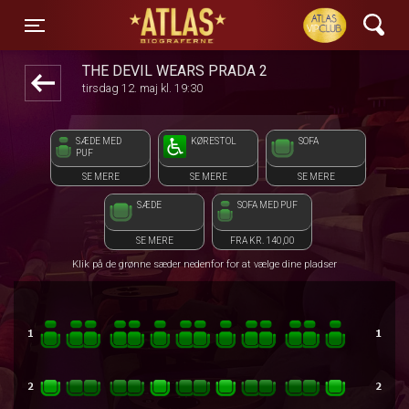
ATLAS Biograferne
front05-temp 115829
Toggle navigation
THE DEVIL WEARS PRADA 2
tirsdag 12. maj kl. 19:30
SÆDE MED
KØRESTOL
SOFA
PUF
SE MERE
SE MERE
SE MERE
SÆDE
SOFA MED PUF
SE MERE
FRA KR. 140,00
Klik på de grønne sæder nedenfor for at vælge dine pladser