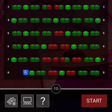
10
START
0