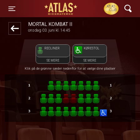
ATLAS Biograferne
front05-temp 113832
Toggle navigation
MORTAL KOMBAT II
onsdag 03. juni kl. 14:45
RECLINER
KØRESTOL
SE MERE
SE MERE
Klik på de grønne sæder nedenfor for at vælge dine pladser