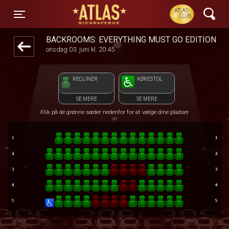
ATLAS Biograferne
front03-cc 032840
Toggle navigation
BACKROOMS: EVERYTHING MUST GO EDITION
onsdag 03. juni kl. 20:45
RECLINER
KØRESTOL
SE MERE
SE MERE
Klik på de grønne sæder nedenfor for at vælge dine pladser