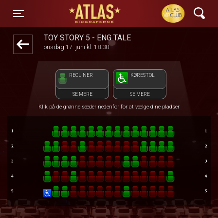
ATLAS Biograferne
front03-cc 062350
Toggle navigation
TOY STORY 5 - ENG TALE
onsdag 17. juni kl. 18:30
RECLINER
KØRESTOL
SE MERE
SE MERE
Klik på de grønne sæder nedenfor for at vælge dine pladser