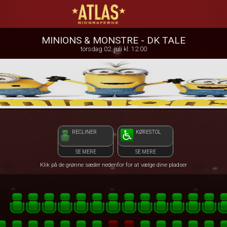
ATLAS Biograferne
front05-temp 042017
MINIONS & MONSTRE - DK TALE
torsdag 02. juli kl. 12:00
RECLINER
KØRESTOL
SE MERE
SE MERE
Klik på de grønne sæder nedenfor for at vælge dine pladser