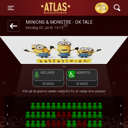
ATLAS Biograferne
1step-front02 010608
Toggle navigation
MINIONS & MONSTRE - DK TALE
torsdag 02. juli kl. 14:15
RECLINER
KØRESTOL
SE MERE
SE MERE
Klik på de grønne sæder nedenfor for at vælge dine pladser