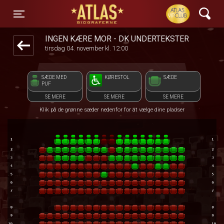
ATLAS Biograferne
front05-temp 043010
Toggle navigation
INGEN KÆRE MOR - DK UNDERTEKSTER
tirsdag 04. november kl. 12:00
SÆDE MED
KØRESTOL
SÆDE
PUF
SE MERE
SE MERE
SE MERE
Klik på de grønne sæder nedenfor for at vælge dine pladser