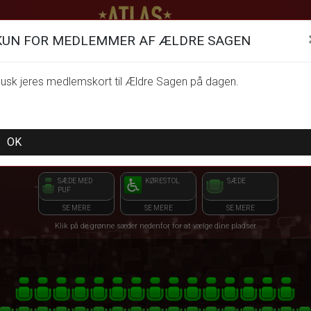
ATLAS Biograferne
1step-front02 060920
KUN FOR MEDLEMMER AF ÆLDRE SAGEN
ÆLDRE SAGEN / FILM PÅ VEJ
tirsdag 03. november kl. 12:00
usk jeres medlemskort til Ældre Sagen på dagen.
OK
SÆDE MED
KØRESTOL
SÆDE
PUF
SE MERE
SE MERE
SE MERE
Klik på de grønne sæder nedenfor for at vælge dine pladser