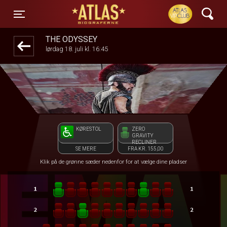
ATLAS Biograferne
front05-temp 064412
Toggle navigation
THE ODYSSEY
lørdag 18. juli kl. 16:45
KØRESTOL
ZERO
GRAVITY
RECLINER
SE MERE
FRA KR. 155,00
Klik på de grønne sæder nedenfor for at vælge dine pladser