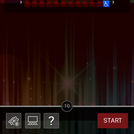
10
START
0