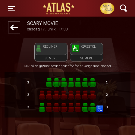
ATLAS Biograferne
front03-cc 064713
Toggle navigation
SCARY MOVIE
onsdag 17. juni kl. 17:30
RECLINER
KØRESTOL
SE MERE
SE MERE
Klik på de grønne sæder nedenfor for at vælge dine pladser