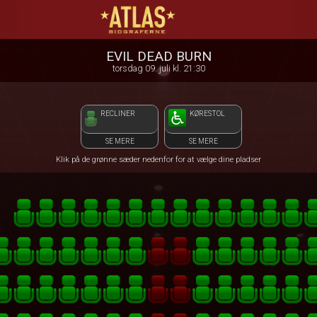
ATLAS Biograferne
front05-temp 072550
EVIL DEAD BURN
torsdag 09. juli kl. 21:30
RECLINER
KØRESTOL
SE MERE
SE MERE
Klik på de grønne sæder nedenfor for at vælge dine pladser