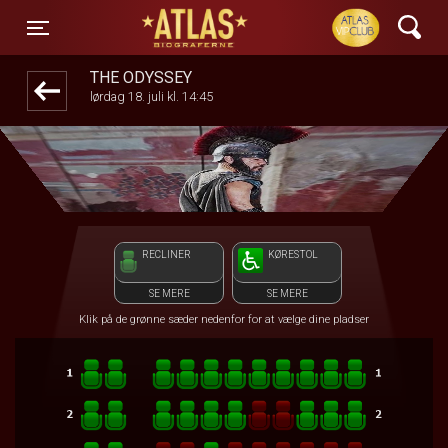
ATLAS Biograferne
front05-temp 033031
Toggle navigation
THE ODYSSEY
lørdag 18. juli kl. 14:45
RECLINER
KØRESTOL
SE MERE
SE MERE
Klik på de grønne sæder nedenfor for at vælge dine pladser