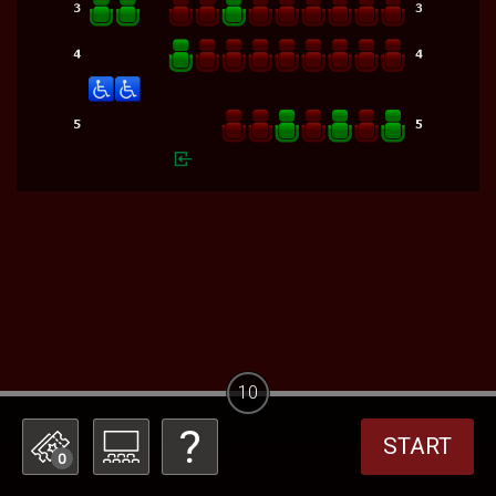
10
START
0