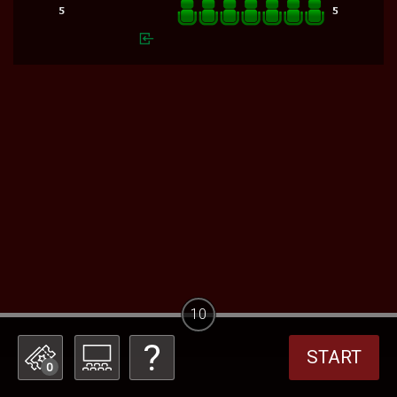
10
START
0