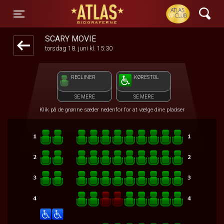
ATLAS Biograferne
front05-temp 052958
Toggle navigation
SCARY MOVIE
torsdag 18. juni kl. 15:30
RECLINER
KØRESTOL
SE MERE
SE MERE
Klik på de grønne sæder nedenfor for at vælge dine pladser