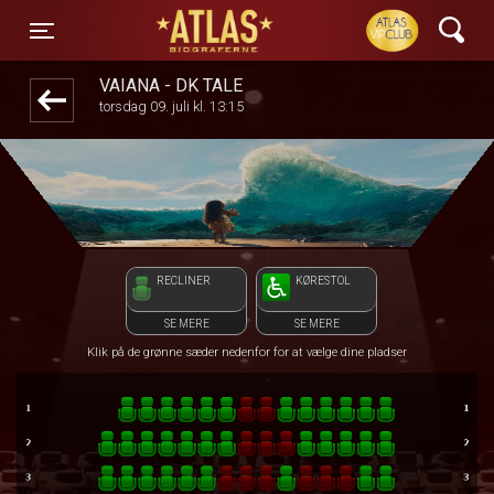
ATLAS Biograferne
1step-front02 011118
Toggle navigation
VAIANA - DK TALE
torsdag 09. juli kl. 13:15
RECLINER
KØRESTOL
SE MERE
SE MERE
Klik på de grønne sæder nedenfor for at vælge dine pladser