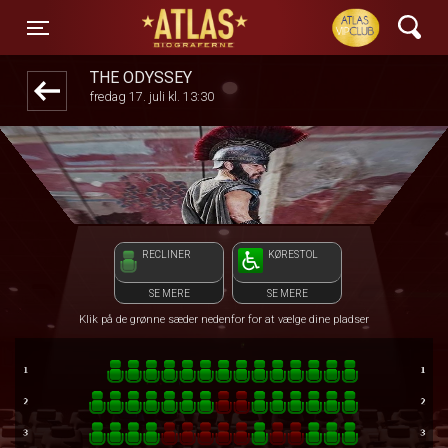
ATLAS Biograferne
1step-front02 054728
Toggle navigation
THE ODYSSEY
fredag 17. juli kl. 13:30
RECLINER
KØRESTOL
SE MERE
SE MERE
Klik på de grønne sæder nedenfor for at vælge dine pladser