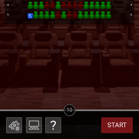
10
START
0