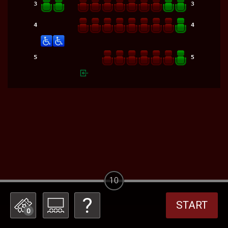
10
START
0