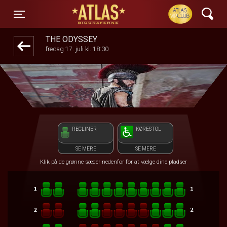
ATLAS Biograferne
front03-cc 044857
Toggle navigation
THE ODYSSEY
fredag 17. juli kl. 18:30
RECLINER
KØRESTOL
SE MERE
SE MERE
Klik på de grønne sæder nedenfor for at vælge dine pladser