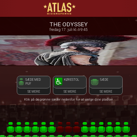
ATLAS Biograferne
1step-front02 120113
THE ODYSSEY
fredag 17. juli kl. 19:45
SÆDE MED
KØRESTOL
SÆDE
PUF
SE MERE
SE MERE
SE MERE
Klik på de grønne sæder nedenfor for at vælge dine pladser