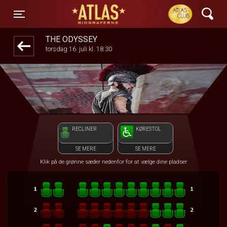
ATLAS Biograferne
front05-temp 050355
Toggle navigation
THE ODYSSEY
torsdag 16. juli kl. 18:30
RECLINER
KØRESTOL
SE MERE
SE MERE
Klik på de grønne sæder nedenfor for at vælge dine pladser