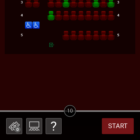
10
START
0