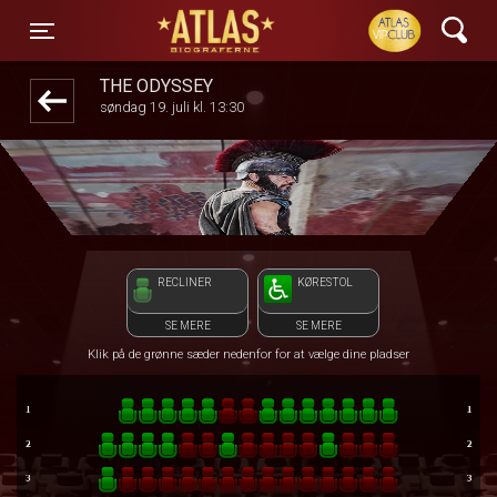
ATLAS Biograferne
front05-temp 013745
Toggle navigation
THE ODYSSEY
søndag 19. juli kl. 13:30
RECLINER
KØRESTOL
SE MERE
SE MERE
Klik på de grønne sæder nedenfor for at vælge dine pladser