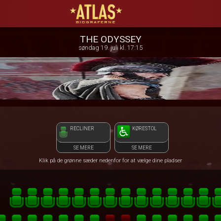
ATLAS Biograferne
front05-temp 100122
THE ODYSSEY
søndag 19. juli kl. 17:15
RECLINER
KØRESTOL
SE MERE
SE MERE
Klik på de grønne sæder nedenfor for at vælge dine pladser