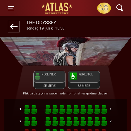
ATLAS Biograferne
front05-temp 074844
Toggle navigation
THE ODYSSEY
søndag 19. juli kl. 18:30
RECLINER
KØRESTOL
SE MERE
SE MERE
Klik på de grønne sæder nedenfor for at vælge dine pladser