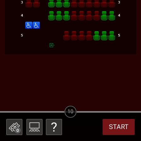
10
START
0