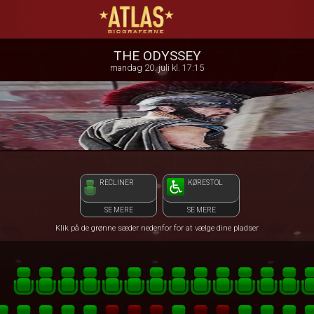
ATLAS Biograferne
front03-cc 020136
THE ODYSSEY
mandag 20. juli kl. 17:15
RECLINER
KØRESTOL
SE MERE
SE MERE
Klik på de grønne sæder nedenfor for at vælge dine pladser