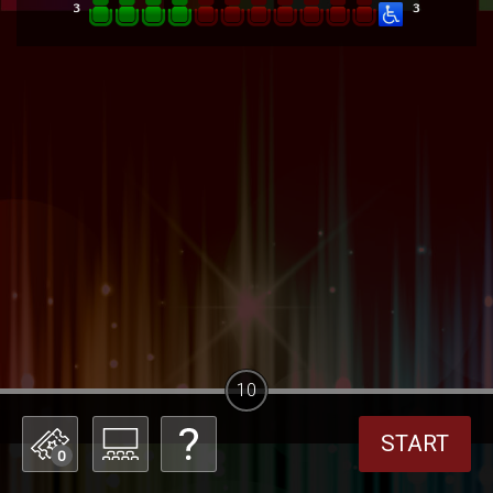
10
START
0