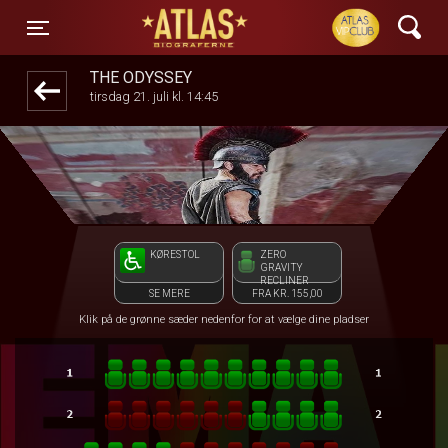
ATLAS Biograferne
1step-front02 025748
Toggle navigation
THE ODYSSEY
tirsdag 21. juli kl. 14:45
KØRESTOL
ZERO
GRAVITY
RECLINER
SE MERE
FRA KR. 155,00
Klik på de grønne sæder nedenfor for at vælge dine pladser