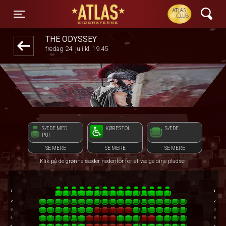
ATLAS Biograferne
front03-cc 074859
Toggle navigation
THE ODYSSEY
fredag 24. juli kl. 19:45
SÆDE MED
KØRESTOL
SÆDE
PUF
SE MERE
SE MERE
SE MERE
Klik på de grønne sæder nedenfor for at vælge dine pladser