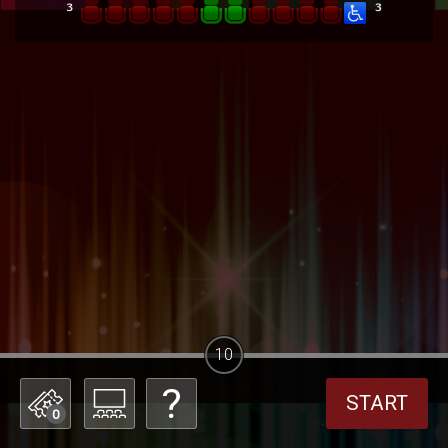
10
START
0