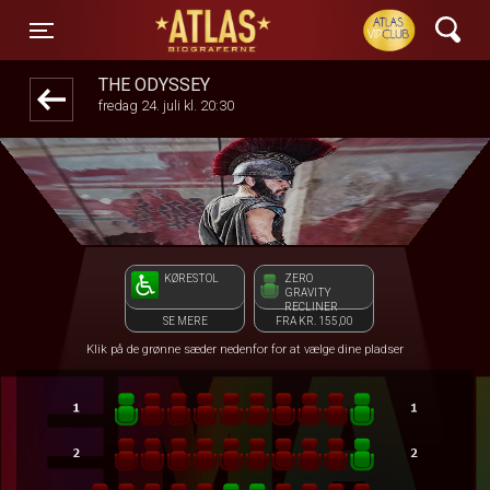
ATLAS Biograferne
front05-temp 075006
Toggle navigation
THE ODYSSEY
fredag 24. juli kl. 20:30
KØRESTOL
ZERO
GRAVITY
RECLINER
SE MERE
FRA KR. 155,00
Klik på de grønne sæder nedenfor for at vælge dine pladser