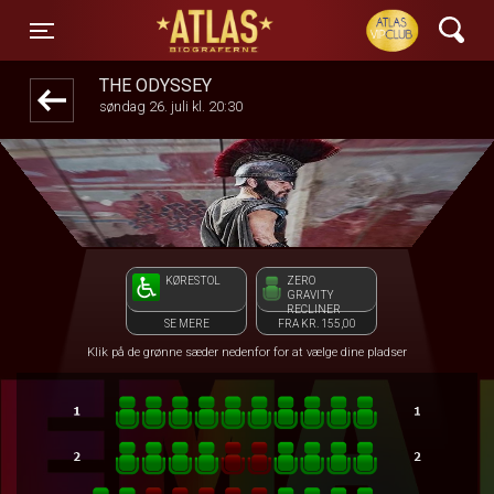
ATLAS Biograferne
front03-cc 125926
Toggle navigation
THE ODYSSEY
søndag 26. juli kl. 20:30
KØRESTOL
ZERO
GRAVITY
RECLINER
SE MERE
FRA KR. 155,00
Klik på de grønne sæder nedenfor for at vælge dine pladser