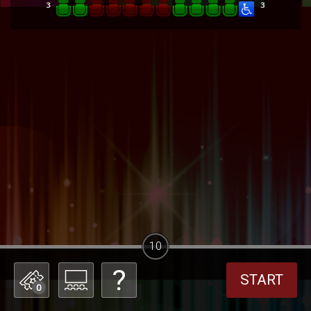
10
START
0