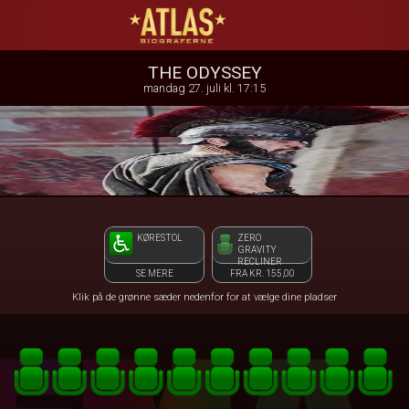
ATLAS Biograferne
1step-front02 071618
THE ODYSSEY
mandag 27. juli kl. 17:15
KØRESTOL
ZERO
GRAVITY
RECLINER
SE MERE
FRA KR. 155,00
Klik på de grønne sæder nedenfor for at vælge dine pladser