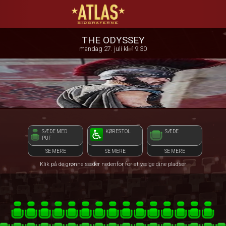
ATLAS Biograferne
1step-front02 073047
THE ODYSSEY
mandag 27. juli kl. 19:30
SÆDE MED
KØRESTOL
SÆDE
PUF
SE MERE
SE MERE
SE MERE
Klik på de grønne sæder nedenfor for at vælge dine pladser