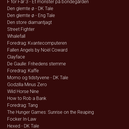
F for Får 3 - Et monster på bondegården
Den glemte ø - DK Tale
Den glemte ø - Eng Tale
Den store diamantjagt
Street Fighter
Whalefall
Foredrag: Kvantecomputeren
Fallen Angels by Noël Coward
Clayface
De Gaulle: Frihedens stemme
Foredrag: Kaffe
Momo og tidstyvene - DK Tale
Godzilla Minus Zero
Wild Horse Nine
How to Rob a Bank
Foredrag: Tang
The Hunger Games: Sunrise on the Reaping
Focker In-Law
Hexed - DK Tale