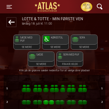
ATLAS Biograferne
front03-cc 083352
Toggle navigation
LOTTE & TOTTE - MIN FØRSTE VEN
lørdag 18. juli kl. 11:00
SÆDE MED
KØRESTOL
SOFA
PUF
SE MERE
SE MERE
SE MERE
SÆDE
SOFA MED PUF
SE MERE
FRA KR. 60,00
Klik på de grønne sæder nedenfor for at vælge dine pladser