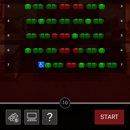
10
START
0