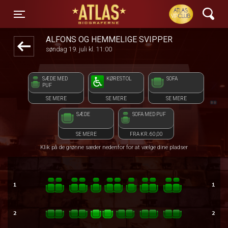
ATLAS Biograferne
front03-cc 085506
Toggle navigation
ALFONS OG HEMMELIGE SVIPPER
søndag 19. juli kl. 11:00
SÆDE MED
KØRESTOL
SOFA
PUF
SE MERE
SE MERE
SE MERE
SÆDE
SOFA MED PUF
SE MERE
FRA KR. 60,00
Klik på de grønne sæder nedenfor for at vælge dine pladser