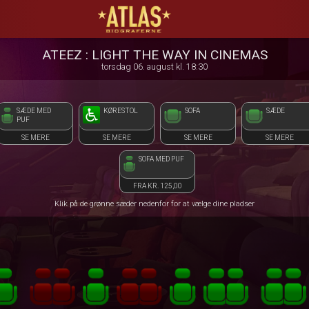
ATLAS Biograferne
front03-cc 025641
ATEEZ : LIGHT THE WAY IN CINEMAS
torsdag 06. august kl. 18:30
SÆDE MED
KØRESTOL
SOFA
SÆDE
PUF
SE MERE
SE MERE
SE MERE
SE MERE
SOFA MED PUF
FRA KR. 125,00
Klik på de grønne sæder nedenfor for at vælge dine pladser