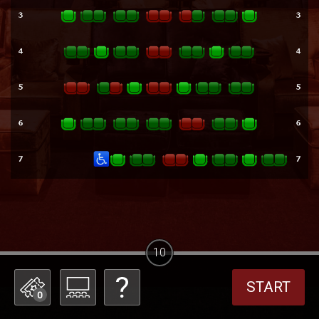
10
START
0