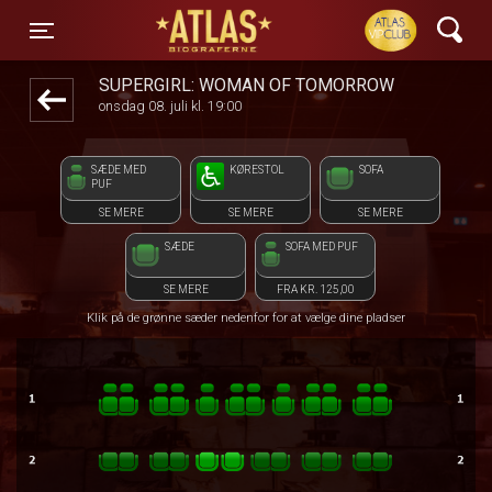
ATLAS Biograferne
1step-front02 105139
Toggle navigation
SUPERGIRL: WOMAN OF TOMORROW
onsdag 08. juli kl. 19:00
SÆDE MED
KØRESTOL
SOFA
PUF
SE MERE
SE MERE
SE MERE
SÆDE
SOFA MED PUF
SE MERE
FRA KR. 125,00
Klik på de grønne sæder nedenfor for at vælge dine pladser