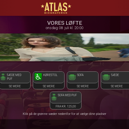
ATLAS Biograferne
1step-front02 040325
VORES LØFTE
onsdag 08. juli kl. 20:00
SÆDE MED
KØRESTOL
SOFA
SÆDE
PUF
SE MERE
SE MERE
SE MERE
SE MERE
SOFA MED PUF
FRA KR. 125,00
Klik på de grønne sæder nedenfor for at vælge dine pladser