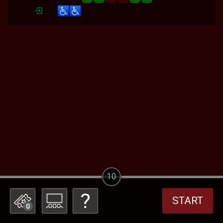
10
START
0