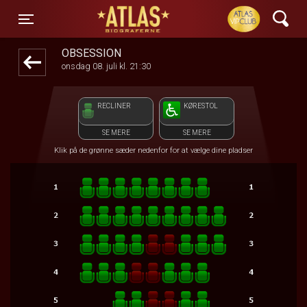
ATLAS Biograferne
front05-temp 125159
Toggle navigation
OBSESSION
onsdag 08. juli kl. 21:30
RECLINER
KØRESTOL
SE MERE
SE MERE
Klik på de grønne sæder nedenfor for at vælge dine pladser