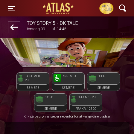
ATLAS Biograferne
front05-temp 013641
Toggle navigation
TOY STORY 5 - DK TALE
torsdag 09. juli kl. 14:45
SÆDE MED
KØRESTOL
SOFA
PUF
SE MERE
SE MERE
SE MERE
SÆDE
SOFA MED PUF
SE MERE
FRA KR. 125,00
Klik på de grønne sæder nedenfor for at vælge dine pladser