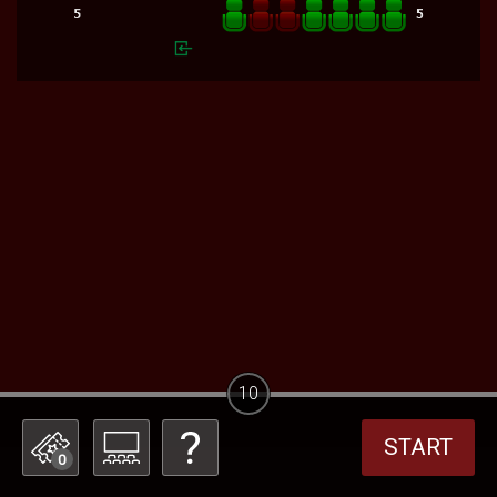
10
START
0