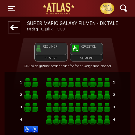
ATLAS Biograferne
front05-temp 073854
Toggle navigation
SUPER MARIO GALAXY FILMEN - DK TALE
fredag 10. juli kl. 13:00
RECLINER
KØRESTOL
SE MERE
SE MERE
Klik på de grønne sæder nedenfor for at vælge dine pladser