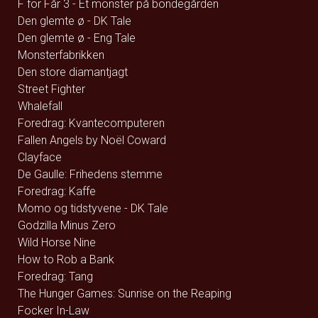
F for Får 3 - Et monster på bondegården
Den glemte ø - DK Tale
Den glemte ø - Eng Tale
Monsterfabrikken
Den store diamantjagt
Street Fighter
Whalefall
Foredrag: Kvantecomputeren
Fallen Angels by Noël Coward
Clayface
De Gaulle: Frihedens stemme
Foredrag: Kaffe
Momo og tidstyvene - DK Tale
Godzilla Minus Zero
Wild Horse Nine
How to Rob a Bank
Foredrag: Tang
The Hunger Games: Sunrise on the Reaping
Focker In-Law