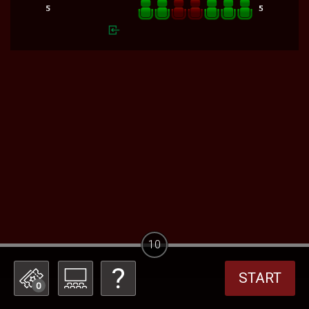
10
START
0