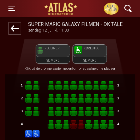
ATLAS Biograferne
front03-cc 110901
Toggle navigation
SUPER MARIO GALAXY FILMEN - DK TALE
søndag 12. juli kl. 11:00
RECLINER
KØRESTOL
SE MERE
SE MERE
Klik på de grønne sæder nedenfor for at vælge dine pladser