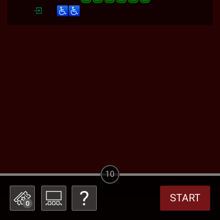
10
START
0