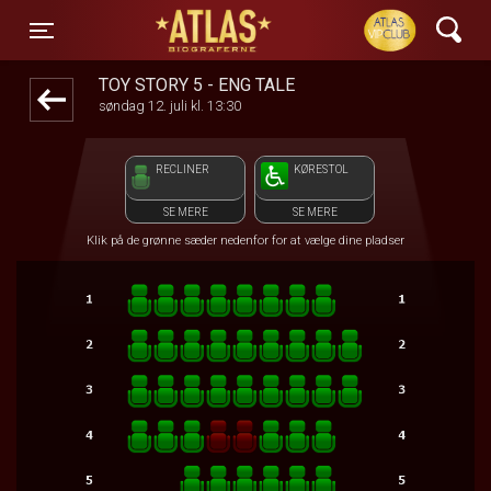
ATLAS Biograferne
front05-temp 111044
Toggle navigation
TOY STORY 5 - ENG TALE
søndag 12. juli kl. 13:30
RECLINER
KØRESTOL
SE MERE
SE MERE
Klik på de grønne sæder nedenfor for at vælge dine pladser