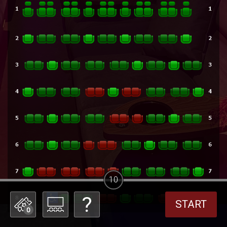
10
START
0