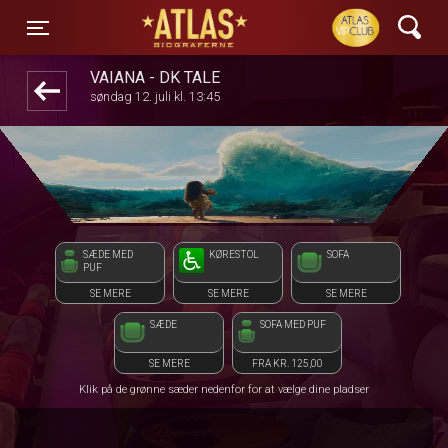
ATLAS Biograferne
front03-cc 030647
Toggle navigation
VAIANA - DK TALE
søndag 12. juli kl. 13:45
SÆDE MED
KØRESTOL
SOFA
PUF
SE MERE
SE MERE
SE MERE
SÆDE
SOFA MED PUF
SE MERE
FRA KR. 125,00
Klik på de grønne sæder nedenfor for at vælge dine pladser