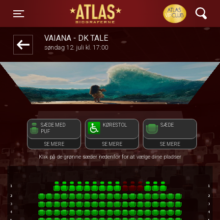
ATLAS Biograferne
front05-temp 052447
Toggle navigation
VAIANA - DK TALE
søndag 12. juli kl. 17:00
SÆDE MED
KØRESTOL
SÆDE
PUF
SE MERE
SE MERE
SE MERE
Klik på de grønne sæder nedenfor for at vælge dine pladser