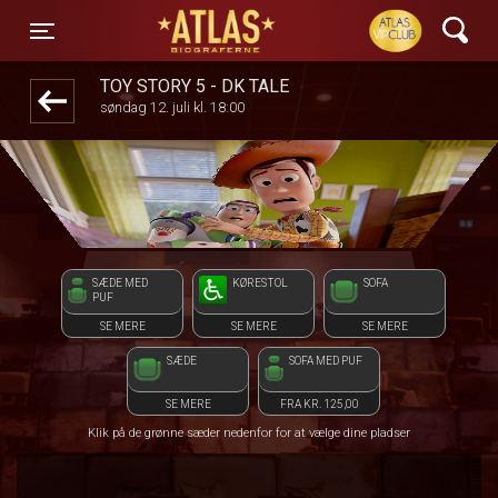
ATLAS Biograferne
front03-cc 044919
Toggle navigation
TOY STORY 5 - DK TALE
søndag 12. juli kl. 18:00
SÆDE MED
KØRESTOL
SOFA
PUF
SE MERE
SE MERE
SE MERE
SÆDE
SOFA MED PUF
SE MERE
FRA KR. 125,00
Klik på de grønne sæder nedenfor for at vælge dine pladser