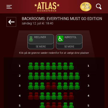
ATLAS Biograferne
front03-cc 062523
Toggle navigation
BACKROOMS: EVERYTHING MUST GO EDITION
søndag 12. juli kl. 18:40
RECLINER
KØRESTOL
SE MERE
SE MERE
Klik på de grønne sæder nedenfor for at vælge dine pladser