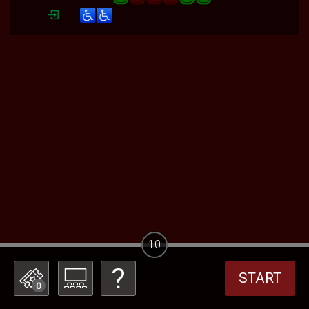
10
START
0