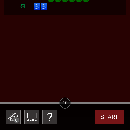
10
START
0