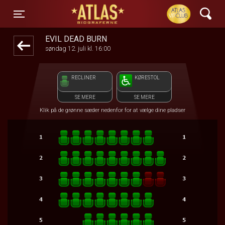
ATLAS Biograferne
front03-cc 100921
Toggle navigation
EVIL DEAD BURN
søndag 12. juli kl. 16:00
RECLINER
KØRESTOL
SE MERE
SE MERE
Klik på de grønne sæder nedenfor for at vælge dine pladser