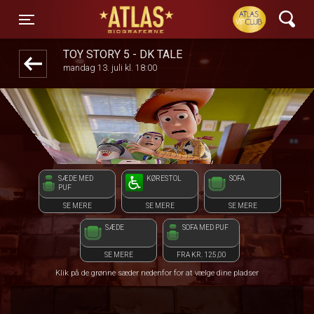
ATLAS Biograferne
front03-cc 025226
Toggle navigation
TOY STORY 5 - DK TALE
mandag 13. juli kl. 18:00
SÆDE MED
KØRESTOL
SOFA
PUF
SE MERE
SE MERE
SE MERE
SÆDE
SOFA MED PUF
SE MERE
FRA KR. 125,00
Klik på de grønne sæder nedenfor for at vælge dine pladser