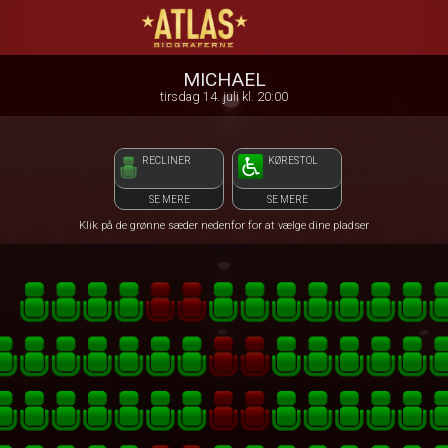
ATLAS Biograferne
1step-front02 022958
MICHAEL
tirsdag 14. juli kl. 20:00
RECLINER
KØRESTOL
SE MERE
SE MERE
Klik på de grønne sæder nedenfor for at vælge dine pladser